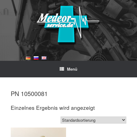
Zum
Inhalt
springen
Menü
Start
/ Produkte verschlagwortet mit „PN 10500081“
PN 10500081
Einzelnes Ergebnis wird angezeigt