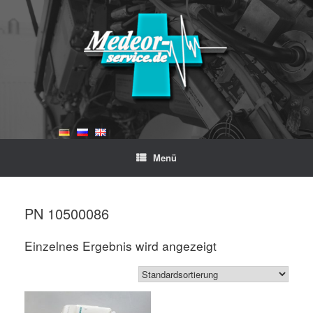
Zum
Inhalt
springen
Menü
Start
/ Produkte verschlagwortet mit „PN 10500086“
PN 10500086
Einzelnes Ergebnis wird angezeigt