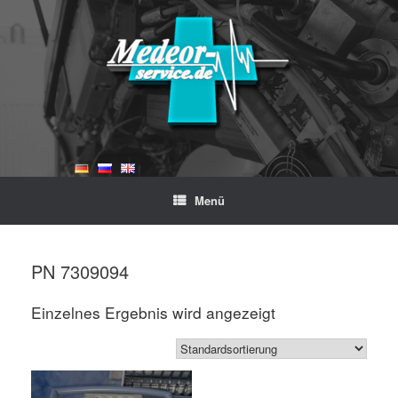
Zum
Inhalt
springen
Menü
Start
/ Produkte verschlagwortet mit „PN 7309094“
PN 7309094
Einzelnes Ergebnis wird angezeigt